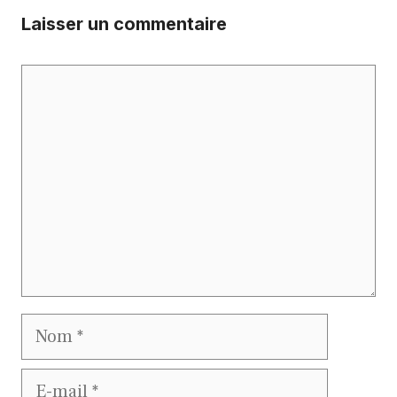
Laisser un commentaire
Commentaire
Nom
E-