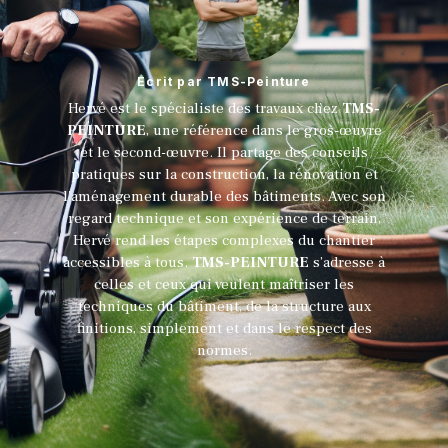
Ecrit par TMS-Peinture
Hervé est le spécialiste des travaux chez
TMS-
PEINTURE
, une référence dans le gros-œuvre
et le second-œuvre. Il partage des conseils
pratiques sur la construction, la rénovation et
l'aménagement durable des bâtiments. Avec son
regard technique et son expérience de terrain,
Hervé rend les étapes complexes du chantier
accessibles à tous.
TMS-PEINTURE
s’adresse à
celles et ceux qui veulent maîtriser les
techniques du bâtiment, de la structure aux
finitions, simplement et dans le respect des
normes.